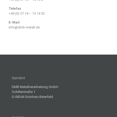
Telefax
+49 (0) 37 74 – 15 14 52
E-Mail
info@dmb-metall.de
Standort
DMB Metallverarbeitung GmbH
Schillerstraße 1
D-08344 Grünhain-Beierfeld